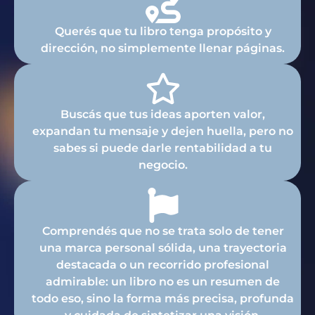
Querés que tu libro tenga propósito y
dirección, no simplemente llenar páginas.
Buscás que tus ideas aporten valor,
expandan tu mensaje y dejen huella, pero no
sabes si puede darle rentabilidad a tu
negocio.
Comprendés que no se trata solo de tener
una marca personal sólida, una trayectoria
destacada o un recorrido profesional
admirable: un libro no es un resumen de
todo eso, sino la forma más precisa, profunda