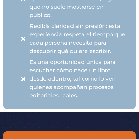
que no suele mostrarse en
público.
Recibís claridad sin presión: esta
experiencia respeta el tiempo que
cada persona necesita para
descubrir qué quiere escribir.
Es una oportunidad única para
escuchar cómo nace un libro
desde adentro, tal como lo ven
quienes acompañan procesos
editoriales reales.