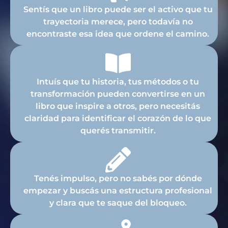
Sentís que un libro puede ser el activo que tu
trayectoria merece, pero todavía no
encontraste esa idea que ordene el camino.
Intuís que tu historia, tus métodos o tu
transformación pueden convertirse en un
libro que inspire a otros, pero necesitás
claridad para identificar el corazón de lo que
querés transmitir.
Tenés impulso, pero no sabés por dónde
empezar y buscás una estructura profesional
y clara que te saque del bloqueo.