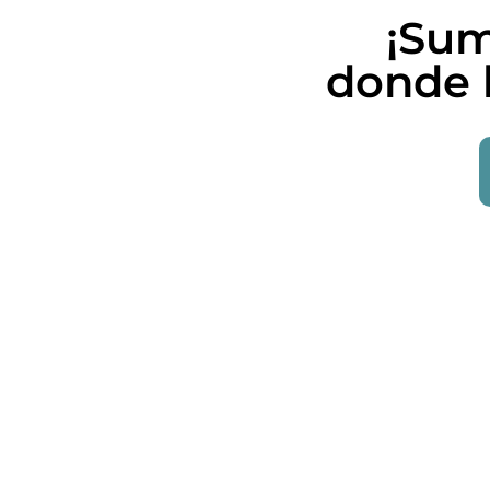
¡Sum
donde h