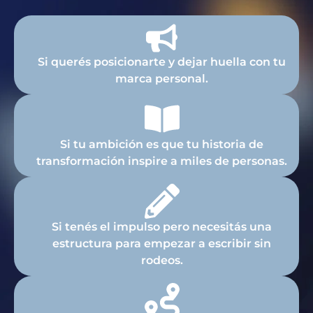
Si querés posicionarte y dejar huella con tu
marca personal.
Si tu ambición es que tu historia de
transformación inspire a miles de personas.
Si tenés el impulso pero necesitás una
estructura para empezar a escribir sin
rodeos.