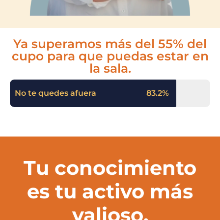
Ya superamos más del 55% del
cupo para que puedas estar en
la sala.
No te quedes afuera
83.2%
Tu conocimiento
es tu activo más
valioso.