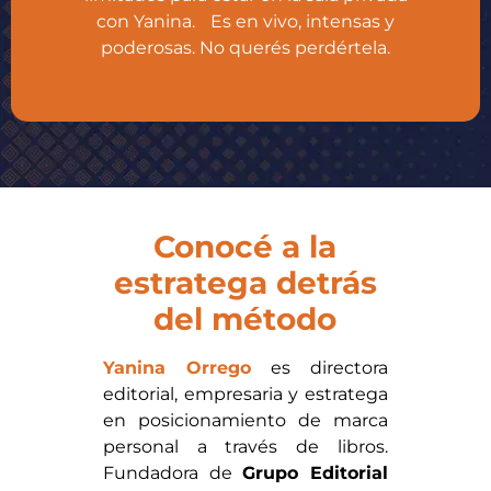
con Yanina. Es en vivo, intensas y
poderosas. No querés perdértela.
Conocé a la
estratega detrás
del método
Yanina Orrego
es directora
editorial, empresaria y estratega
en posicionamiento de marca
personal a través de libros.
Fundadora de
Grupo Editorial