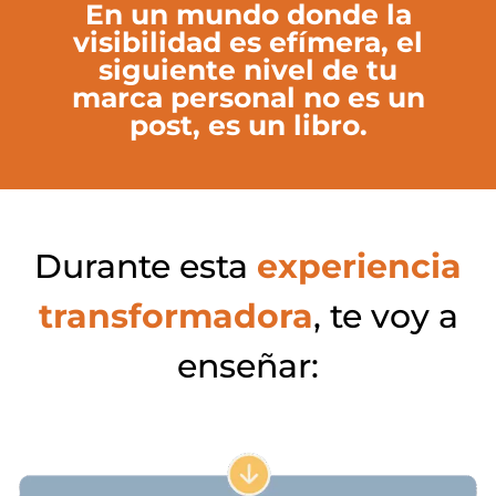
En un mundo donde la
visibilidad es efímera, el
siguiente nivel de tu
marca personal no es un
post, es un libro.
Durante esta
experiencia
transformadora
, te voy a
enseñar: