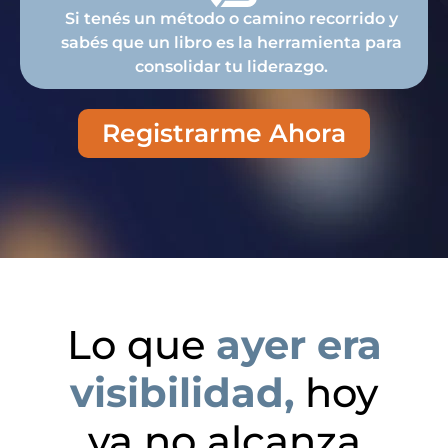
Si tenés un método o camino recorrido y
sabés que un libro es la herramienta para
consolidar tu liderazgo.
Registrarme Ahora
Lo que
ayer era
visibilidad,
hoy
ya no alcanza