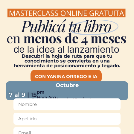
Descubrí la hoja de ruta para que tu
conocimiento se convierta en una
herramienta de posicionamiento y legado.
CON YANINA ORREGO E IA
Octubre
pm
7 al 9
| 15
Hora Arg
3 sesiones de solo 45 minutos