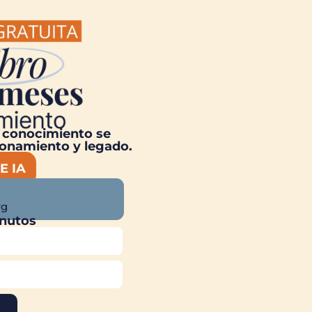
u conocimiento se
ionamiento y legado.
E IA
rg
inutos