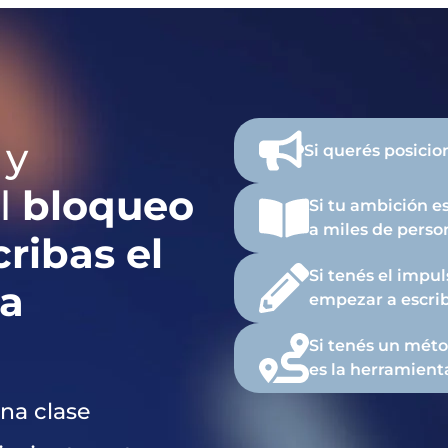
y
Si querés posicio
el
bloqueo
Si tu ambición e
a miles de perso
ribas el
Si tenés el impu
ca
empezar a escrib
Si tenés un méto
es la herramienta
na clase