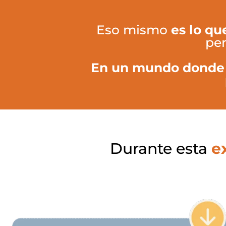
Eso mismo
es lo qu
per
En un mundo donde la
Durante esta
e