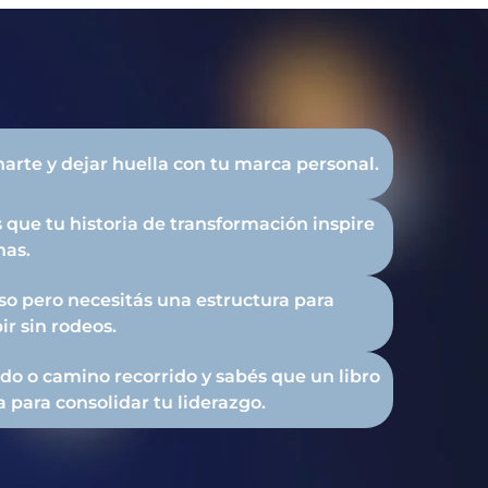
narte y dejar huella con tu marca personal.
s que tu historia de transformación inspire
nas.
lso pero necesitás una estructura para
ir sin rodeos.
do o camino recorrido y sabés que un libro
 para consolidar tu liderazgo.