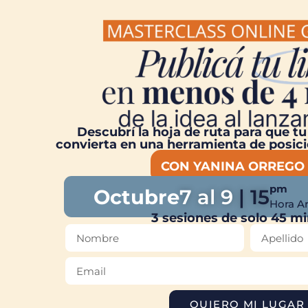
Descubrí la hoja de ruta para que t
convierta en una herramienta de posic
CON YANINA ORREGO 
pm
Octubre
7 al 9
| 15
Hora A
3 sesiones de solo 45 m
QUIERO MI LUGAR