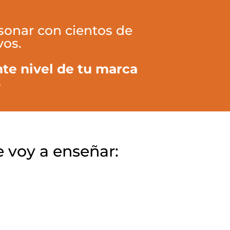
sonar con cientos de
vos.
nte nivel de tu marca
.
te voy a enseñar: