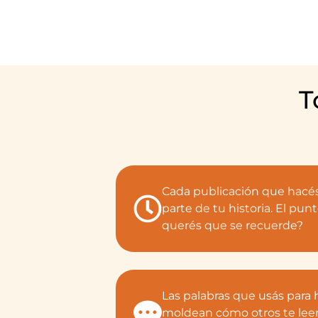
T
Cada publicación que hacé
parte de tu historia. El punt
querés que se recuerde?
Las palabras que usás para 
moldean cómo otros te lee