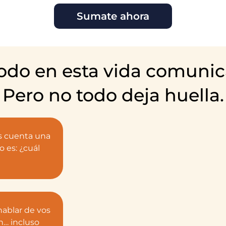
Sumate ahora
odo
en esta vida
comunic
Pero
no todo deja huella.
s cuenta una
o es: ¿cuál
hablar de vos
n… incluso